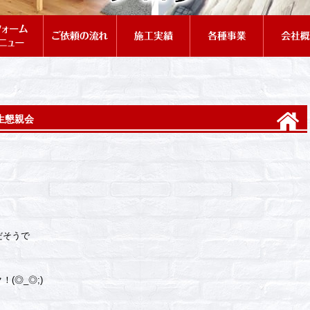
生懇親会
だそうで
(◎_◎;)