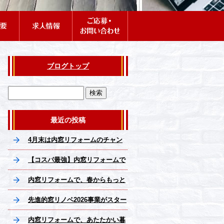
ブログトップ
最近の投稿
4月末は内窓リフォームのチャン
ス！補助金活用でさらにお得に快
【コスパ最強】内窓リフォームで
適な夏へ
家が快適になる3つの理由
内窓リフォームで、春からもっと
快適な住まいへ
先進的窓リノベ2026事業がスター
ト！
内窓リフォームで、あたたかい暮